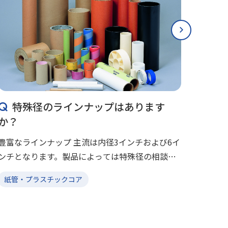
特殊径のラインナップはあります
表
か？
す
豊富なラインナップ 主流は内径3インチおよび6イ
表面に
ンチとなります。製品によっては特殊径の相談も
ます 
受け付けています。
えてお
紙管・プラスチックコア
紙管
います