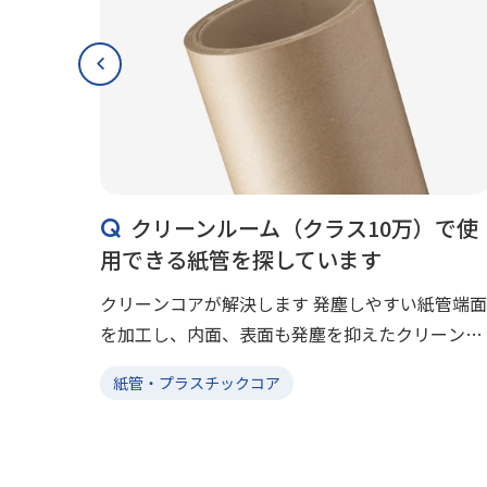
あり
クリーンルーム（クラス10万）で使
用できる紙管を探しています
釘打ち
クリーンコアが解決します 発塵しやすい紙管端面
、軽量で
を加工し、内面、表面も発塵を抑えたクリーン性
きま
を高めた紙管です。食品、医薬品の製造現場で使
紙管・プラスチックコア
要、簡
用されています。巻き締まりや応力緩和可能な
クッションコアにも対応し […]