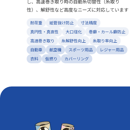
し、高速巻き取り時の自動糸切替性（糸取り
性）、解舒性など高度なニーズに対応しています
耐荷重
紙管抜け防止
寸法精度
真円性・真直性
大口径化
巻癖・カール癖防止
高速巻き取り
糸解舒性向上
糸取り率向上
自動車
航空機
スポーツ用品
レジャー用品
衣料
仮撚り
カバーリング