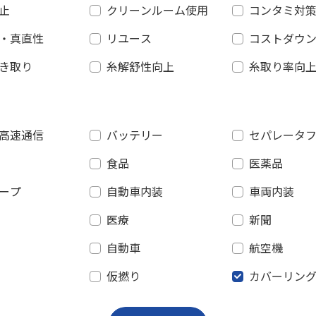
止
クリーンルーム使用
コンタミ対
・真直性
リユース
コストダウ
き取り
糸解舒性向上
糸取り率向
高速通信
バッテリー
セパレータ
食品
医薬品
ープ
自動車内装
車両内装
医療
新聞
自動車
航空機
仮撚り
カバーリン