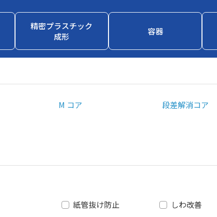
精密プラスチック
容器
成形
M コア
段差解消コア
紙管抜け防止
しわ改善