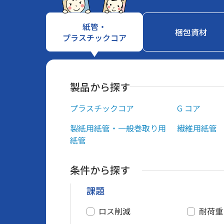
紙管・
梱包資材
プラスチックコア
製品から探す
プラスチックコア
G コア
製紙用紙管・一般巻取り用
繊維⽤紙管
紙管
条件から探す
課題
ロス削減
耐荷重