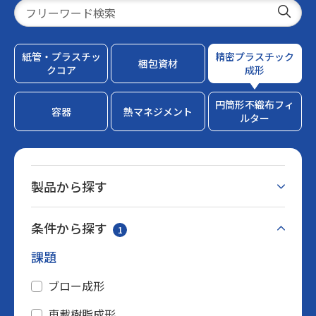
紙管・
プラスチッ
精密プラスチック
梱包資材
クコア
成形
円筒形不織布
フィ
容器
熱マネジメント
ルター
製品から探す
クリーン成形
条件から探す
1
一般成形
課題
ブロー成形
車載樹脂成形