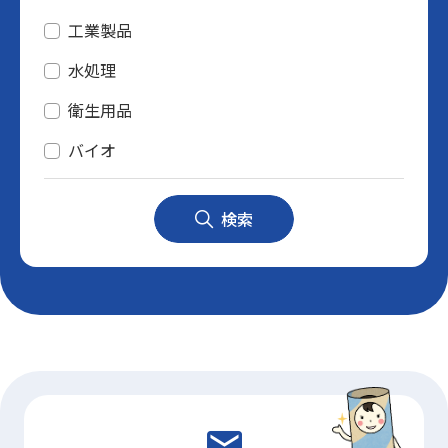
工業製品
水処理
衛生用品
バイオ
検索