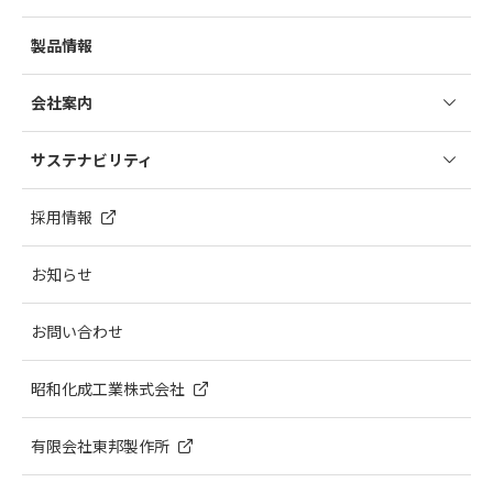
昭和丸筒の強み
製品情報
こんなところに丸筒
会社案内
社長挨拶
サステナビリティ
会社概要
お客様満⾜度向上のための指針
採用情報
会社沿革
昭和丸筒グループ環境⽅針
国内拠点
お知らせ
昭和丸筒グループ品質方針
海外ネットワーク
健全な経営のために
お問い合わせ
昭和ミュージアム
昭和丸筒グループ購買方針
キャラクター紹介
昭和化成⼯業株式会社
有限会社東邦製作所