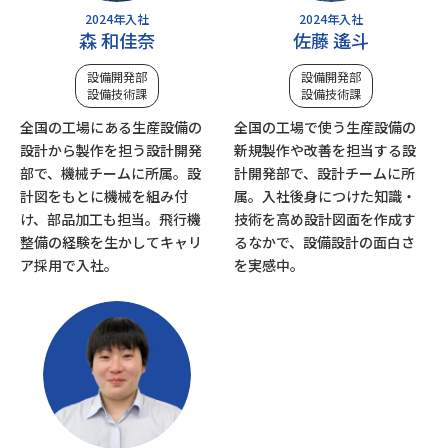
2024年入社
2024年入社
森 和佳奈
佐藤 遙斗
設備開発部
設備開発部
設備技術課
設備技術課
全国の工場にある生産設備の
全国の工場で使う生産設備の
設計から製作を担う設計開発
新規製作や改善を担当する設
部で、機械チームに所属。設
計開発部で、設計チームに所
計図をもとに機械を組み付
属。入社後身につけた知識・
け、部品加工も担当。飛行機
技術を高め設計図面を作成す
整備の経験を生かしてキャリ
るなかで、設備設計の面白さ
ア採用で入社。
を実感中。