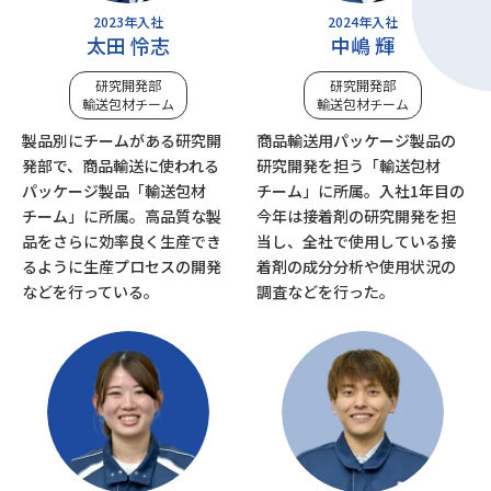
2023年入社
2024年入社
太田 怜志
中嶋 輝
研究開発部
研究開発部
輸送包材チーム
輸送包材チーム
製品別にチームがある研究開
商品輸送用パッケージ製品の
発部で、商品輸送に使われる
研究開発を担う「輸送包材
パッケージ製品「輸送包材
チーム」に所属。入社1年目の
チーム」に所属。高品質な製
今年は接着剤の研究開発を担
品をさらに効率良く生産でき
当し、全社で使用している接
るように生産プロセスの開発
着剤の成分分析や使用状況の
などを行っている。
調査などを行った。