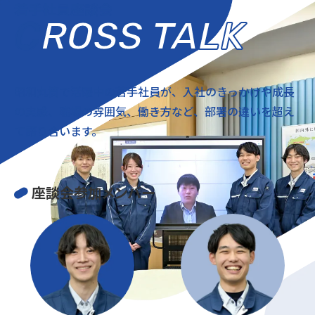
若手社員座談会
CROSS TALK
昭和丸筒で活躍中の若手社員が、
入社のきっかけや成長
の実感、職場の雰囲気、
働き方など、部署の違いを超え
て語り合います。
座談会参加メンバー