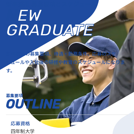
新卒採用 募集要項とスケジュール
NEW
GRADUATE
新卒採用の募集要項、待遇・勤務条件、
応募のスケ
ジュールや
入社後の研修や教育のスケジュールになりま
す。
募集要項
OUTLINE
応募資格
四年制大学