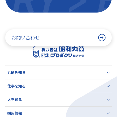
お問い合わせ
丸筒を知る
丸筒を知る TOP
仕事を知る
3分でわかる昭和丸筒
仕事を知る TOP
昭和丸筒はどんな会社？
人を知る
営業職
数字で見る昭和丸筒
人を知る TOP
製造職
座談会
採用情報
平尾さん
設備設計職